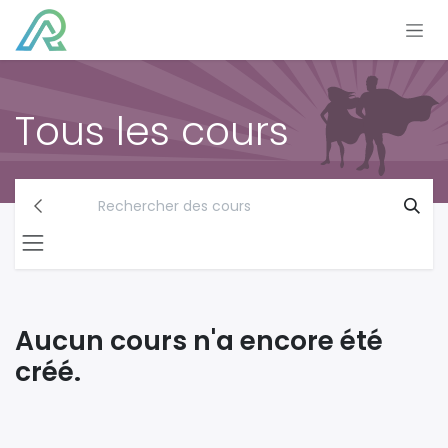
Se rendre au contenu
Tous les cours
Aucun cours n'a encore été
créé.